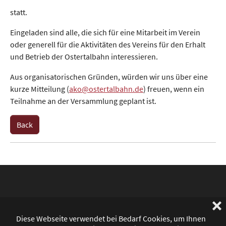
statt.
Eingeladen sind alle, die sich für eine Mitarbeit im Verein
oder generell für die Aktivitäten des Vereins für den Erhalt
und Betrieb der Ostertalbahn interessieren.
Aus organisatorischen Gründen, würden wir uns über eine
kurze Mitteilung (
ako@ostertalbahn.de
) freuen, wenn ein
Teilnahme an der Versammlung geplant ist.
Back
❌
Legal Information
Data Protection
Diese Webseite verwendet bei Bedarf Cookies, um Ihnen