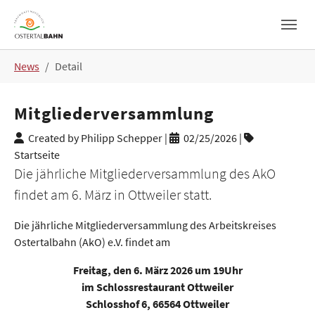
Skip to main navigation
Skip to main content
Skip to page footer
You are here:
News
Detail
Mitgliederversammlung
Created by Philipp Schepper |
02/25/2026
|
Startseite
Die jährliche Mitgliederversammlung des AkO
findet am 6. März in Ottweiler statt.
Die jährliche Mitgliederversammlung des Arbeitskreises
Ostertalbahn (AkO) e.V. findet am
Freitag, den 6. März 2026 um 19Uhr
im Schlossrestaurant Ottweiler
Schlosshof 6, 66564 Ottweiler