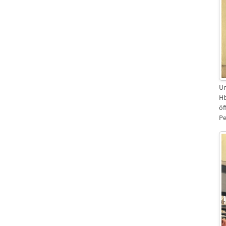
Um
Hb
öf
P