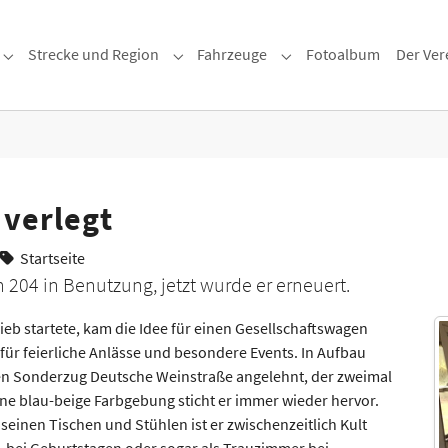
Strecke und Region
Fahrzeuge
Fotoalbum
Der Ver
Submenu for "Museumszug"
Submenu for "Strecke und Region"
Submenu for "Fahrzeug
 verlegt
Startseite
 204 in Benutzung, jetzt wurde er erneuert.
 startete, kam die Idee für einen Gesellschaftswagen
ür feierliche Anlässe und besondere Events. In Aufbau
den Sonderzug Deutsche Weinstraße angelehnt, der zweimal
ine blau-beige Farbgebung sticht er immer wieder hervor.
seinen Tischen und Stühlen ist er zwischenzeitlich Kult
n, bei Geburtstagen oder sogar als Trauzimmer bei