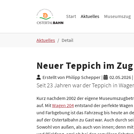
Skip to main navigation
Skip to main content
Skip to page footer
Start
Aktuelles
Museumszug
You are here:
Aktuelles
Detail
Neuer Teppich im Zug
Erstellt von Philipp Schepper |
02.05.2026
|
Seit 23 Jahren war der Teppich in Wagen
Kurz nachdem 2002 der eigene Museumszugbetrieb
auf. Mit
Wagen 204
entstand der perfekte Wagen f
und Farbgebung ist das Fahrzeug bis heute an 
auf der Ostertalbahn zu Gast war. Auch durch se
Sowohl von außen, als auch von innen; denn mit 
und Blickfang, egal ob bei den regulären Fahrte