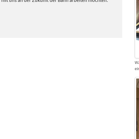
Wä
ei