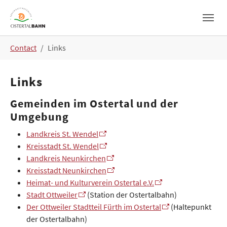
Skip to main navigation
Skip to main content
Skip to page footer
You are here:
Contact
Links
Links
Gemeinden im Ostertal und der
Umgebung
Landkreis St. Wendel
Kreisstadt St. Wendel
Landkreis Neunkirchen
Kreisstadt Neunkirchen
Heimat- und Kulturverein Ostertal e.V.
Stadt Ottweiler
(Station der Ostertalbahn)
Der Ottweiler Stadtteil Fürth im Ostertal
(Haltepunkt
der Ostertalbahn)