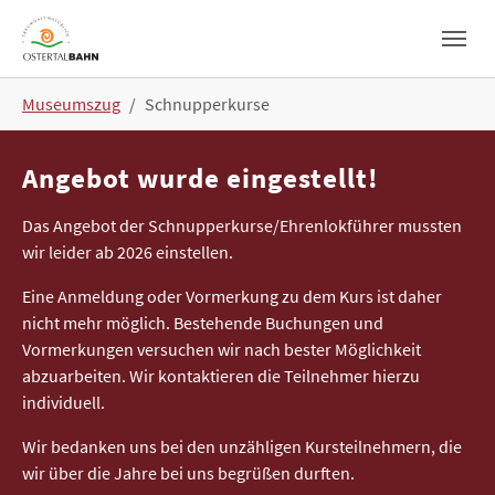
Skip to main navigation
Skip to main content
Skip to page footer
You are here:
Museumszug
Schnupperkurse
Angebot wurde eingestellt!
Das Angebot der Schnupperkurse/Ehrenlokführer mussten
wir leider ab 2026 einstellen.
Eine Anmeldung oder Vormerkung zu dem Kurs ist daher
nicht mehr möglich. Bestehende Buchungen und
Vormerkungen versuchen wir nach bester Möglichkeit
abzuarbeiten. Wir kontaktieren die Teilnehmer hierzu
individuell.
Wir bedanken uns bei den unzähligen Kursteilnehmern, die
wir über die Jahre bei uns begrüßen durften.