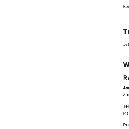
Bei
T
Die
W
R
Anr
Am
Te
Ma
Pr