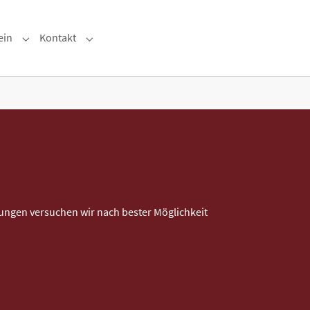
ein
Kontakt
e"
Submenu for "Der Verein"
Submenu for "Kontakt"
ngen versuchen wir nach bester Möglichkeit