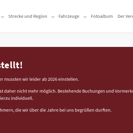
Strecke und Region
Fahrzeuge
Fotoalbum
Der Ver
Submenu for "Museumszug"
Submenu for "Strecke und Region"
Submenu for "Fahrzeug
tellt!
mussten wir leider ab 2026 einstellen.
st daher nicht mehr möglich. Bestehende Buchungen und Vormerku
erzu individuell.
hmern, die wir über die Jahre bei uns begrüßen durften.