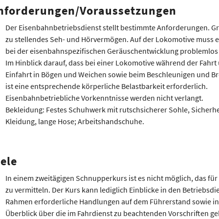
nforderungen/Voraussetzungen
Der Eisenbahnbetriebsdienst stellt bestimmte Anforderungen. Gr
zu stellendes Seh- und Hörvermögen. Auf der Lokomotive muss e
bei der eisenbahnspezifischen Geräuschentwicklung problemlos 
Im Hinblick darauf, dass bei einer Lokomotive während der Fahr
Einfahrt in Bögen und Weichen sowie beim Beschleunigen und B
ist eine entsprechende körperliche Belastbarkeit erforderlich.
Eisenbahnbetriebliche Vorkenntnisse werden nicht verlangt.
Bekleidung: Festes Schuhwerk mit rutschsicherer Sohle, Sicherh
Kleidung, lange Hose; Arbeitshandschuhe.
iele
In einem zweitägigen Schnupperkurs ist es nicht möglich, das für 
zu vermitteln. Der Kurs kann lediglich Einblicke in den Betriebsd
Rahmen erforderliche Handlungen auf dem Führerstand sowie in
Überblick über die im Fahrdienst zu beachtenden Vorschriften g