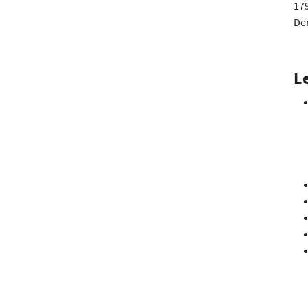
17
Der
L