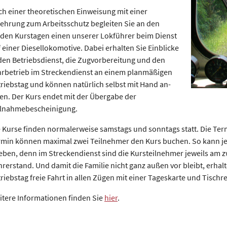
h einer theoretischen Einweisung mit einer
ehrung zum Arbeitsschutz begleiten Sie an den
den Kurs­tagen einen unserer Lok­führer beim Dienst
 einer Diesellokomotive. Dabei erhalten Sie Einblicke
den Betriebsdienst, die Zugvorbereitung und den
hrbetrieb im Streckendienst an einem planmäßigen
riebstag und können natürlich selbst mit Hand an­
en. Der Kurs endet mit der Übergabe der
ilnahmebescheinigung.
 Kurse finden normalerweise samstags und sonntags statt. Die Ter
rmin können maximal zwei Teilnehmer den Kurs buchen. So kann jed
eben, denn im Streckendienst sind die Kursteilnehmer jeweils am 
rerstand. Und damit die Familie nicht ganz außen vor bleibt, erha
riebstag freie Fahrt in allen Zügen mit einer Tageskarte und Tisch
itere Informationen finden Sie
hier
.