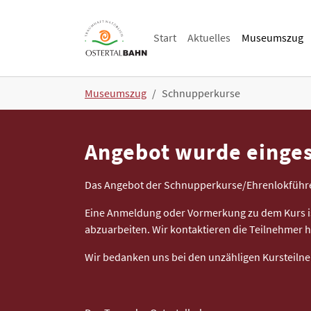
Skip to main navigation
Skip to main content
Skip to page footer
Start
Aktuelles
Museumszug
You are here:
Museumszug
Schnupperkurse
Angebot wurde einges
Das Angebot der Schnupperkurse/Ehrenlokführer 
Eine Anmeldung oder Vormerkung zu dem Kurs i
abzuarbeiten. Wir kontaktieren die Teilnehmer hi
Wir bedanken uns bei den unzähligen Kursteilne