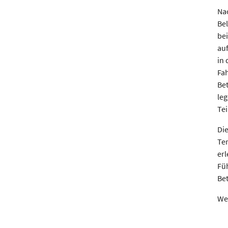
Nac
Bel
bei
auf
in 
Fa
Bet
leg
Te
Die
Te
erl
Füh
Bet
We