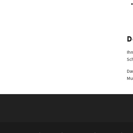
D
Ihn
Sc
Dan
Mus