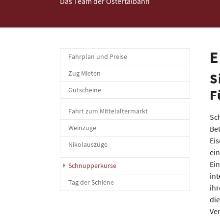
Das Team der Ostertalbahn
E
Fahrplan und Preise
Zug Mieten
S
Gutscheine
F
Fahrt zum Mittelaltermarkt
Sc
Weinzüge
Bet
Ei
Nikolauszüge
ei
Ei
(current)
Schnupperkurse
int
Tag der Schiene
ihr
die
Ve