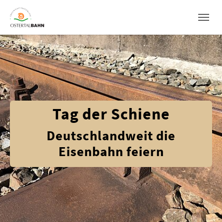
Skip to main navigation
Skip to main content
Skip to page footer
Tag der Schiene
Deutschlandweit die
Eisenbahn feiern