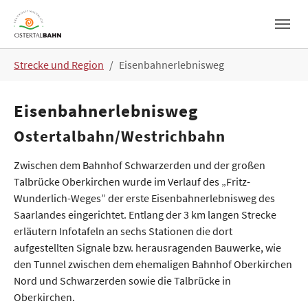
Skip to main navigation
Skip to main content
Skip to page footer
You are here:
Strecke und Region
Eisenbahnerlebnisweg
Eisenbahnerlebnisweg
Ostertalbahn/Westrichbahn
Zwischen dem Bahnhof Schwarzerden und der großen
Talbrücke Oberkirchen wurde im Verlauf des „Fritz-
Wunderlich-Weges” der erste Eisenbahnerlebnisweg des
Saarlandes eingerichtet. Entlang der 3 km langen Strecke
erläutern Infotafeln an sechs Stationen die dort
aufgestellten Signale bzw. herausragenden Bauwerke, wie
den Tunnel zwischen dem ehemaligen Bahnhof Oberkirchen
Nord und Schwarzerden sowie die Talbrücke in
Oberkirchen.