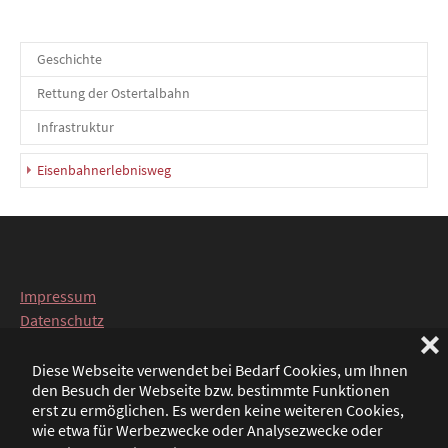
Geschichte
Rettung der Ostertalbahn
Infrastruktur
(current)
Eisenbahnerlebnisweg
Impressum
Datenschutz
❌
FAQ
Backend
Diese Webseite verwendet bei Bedarf Cookies, um Ihnen
den Besuch der Webseite bzw. bestimmte Funktionen
Intern
erst zu ermöglichen. Es werden keine weiteren Cookies,
wie etwa für Werbezwecke oder Analysezwecke oder
Deutsch