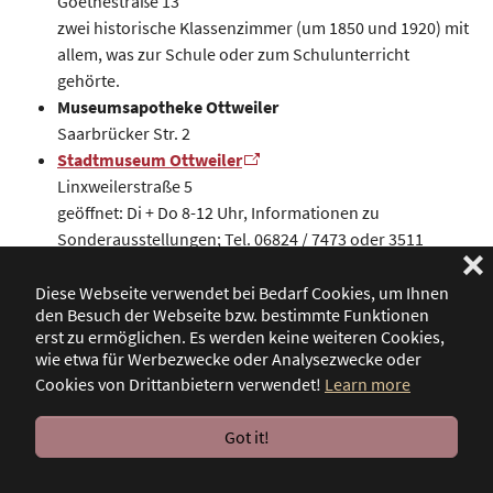
Goethestraße 13
zwei historische Klassenzimmer (um 1850 und 1920) mit
allem, was zur Schule oder zum Schulunterricht
gehörte.
Museumsapotheke Ottweiler
Saarbrücker Str. 2
Stadtmuseum Ottweiler
Linxweilerstraße 5
geöffnet: Di + Do 8-12 Uhr, Informationen zu
Sonderausstellungen; Tel. 06824 / 7473 oder 3511
❌
Weitere Museen in Ottweiler
Diese Webseite verwendet bei Bedarf Cookies, um Ihnen
Gastronomie
den Besuch der Webseite bzw. bestimmte Funktionen
erst zu ermöglichen. Es werden keine weiteren Cookies,
Ottweiler Cafés und Restaurants
wie etwa für Werbezwecke oder Analysezwecke oder
Übersicht der Tourist-Information Ottweiler
Cookies von Drittanbietern verwendet!
Learn more
Got it!
Ottweiler-Wingertsweiher
Haltepunkt in km 1,6