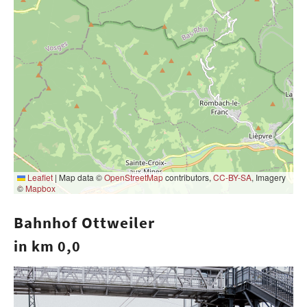
Leaflet
|
Map data ©
OpenStreetMap
contributors,
CC-BY-SA
, Imagery
©
Mapbox
Bahnhof Ottweiler
in km 0,0
Show larger version